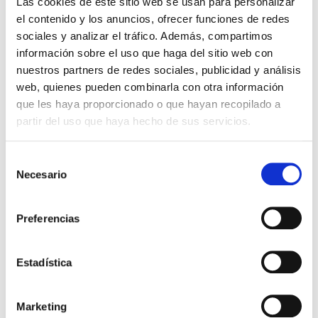
Las cookies de este sitio web se usan para personalizar
el contenido y los anuncios, ofrecer funciones de redes
Novedades en mi blog
sociales y analizar el tráfico. Además, compartimos
información sobre el uso que haga del sitio web con
nuestros partners de redes sociales, publicidad y análisis
web, quienes pueden combinarla con otra información
que les haya proporcionado o que hayan recopilado a
partir del uso que haya hecho de sus servicios.
Selección
Necesario
de
consentimiento
Preferencias
Vassily Kandinsky. Pionero del arte abstracto
Estadística
septiembre 2, 2025
No hay comentarios
28 marzo – 7 septiembre 2025
Centre Pompidou Málaga
Marketing