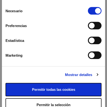
Selección
Necesario
de
consentimiento
Preferencias
Estadística
Marketing
Mostrar detalles
IR AL BLOG
Permitir todas las cookies
Museo De Arte
Permitir la selección